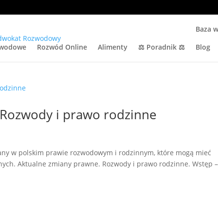
l
Baza w
zwodowe
Rozwód Online
Alimenty
⚖️ Poradnik ⚖️
Blog
 Rozwody i prawo rodzinne
any w polskim prawie rozwodowym i rodzinnym, które mogą mieć
anych. Aktualne zmiany prawne. Rozwody i prawo rodzinne. Wstęp 