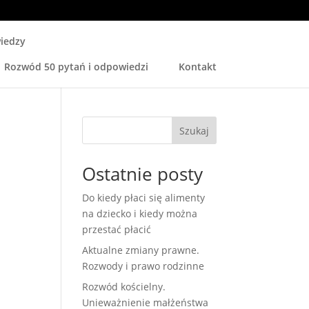
iedzy
Rozwód 50 pytań i odpowiedzi
Kontakt
Szukaj
Ostatnie posty
Do kiedy płaci się alimenty
na dziecko i kiedy można
przestać płacić
–
Aktualne zmiany prawne.
Rozwody i prawo rodzinne
Rozwód kościelny.
Unieważnienie małżeństwa